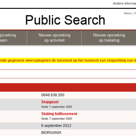
Andere informat
Home
pzoeking
Nieuwe opzoeking
Nieuwe opzoeking
naam
op activiteit
op toelating
oonde gegevens weerspiegelen de toestand op het moment van stopzetting van de
0848.638.350
Stopgezet
Sinds 7 september 2020
Sluiting faillissement
Sinds 7 september 2020
6 september 2012
BIORGANIX