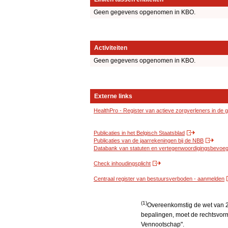
Geen gegevens opgenomen in KBO.
Activiteiten
Geen gegevens opgenomen in KBO.
Externe links
HealthPro - Register van actieve zorgverleners in de
Publicaties in het Belgisch Staatsblad
Publicaties van de jaarrekeningen bij de NBB
Databank van statuten en vertegenwoordigingsbevoegd
Check inhoudingsplicht
Centraal register van bestuursverboden - aanmelden
(1)
Overeenkomstig de wet van 2
bepalingen, moet de rechtsvorm
Vennootschap".