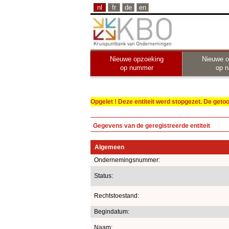
nl
fr
de
en
Nieuwe opzoeking
Nieuwe o
op nummer
op 
Opgelet ! Deze entiteit werd stopgezet. De get
Gegevens van de geregistreerde entiteit
Algemeen
Ondernemingsnummer:
Status:
Rechtstoestand:
Begindatum:
Naam: