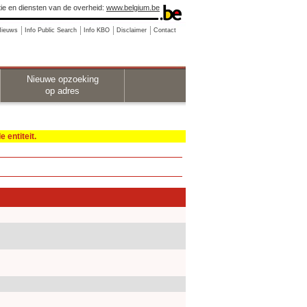
ie en diensten van de overheid:
www.belgium.be
Nieuws
Info Public Search
Info KBO
Disclaimer
Contact
Nieuwe opzoeking
op adres
 entiteit.