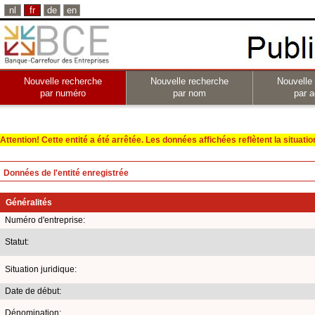
nl
fr
de
en
Nouvelle recherche
Nouvelle recherche
Nouvelle
par numéro
par nom
par a
Attention! Cette entité a été arrêtée. Les données affichées reflètent la situation 
Données de l'entité enregistrée
Généralités
Numéro d'entreprise:
Statut:
Situation juridique:
Date de début:
Dénomination: