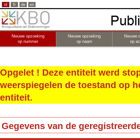
nl
fr
de
en
Nieuwe opzoeking
Nieuwe opzoeking
Nieuwe 
op nummer
op naam
op act
Opgelet ! Deze entiteit werd st
weerspiegelen de toestand op h
entiteit.
Gegevens van de geregistreerde 