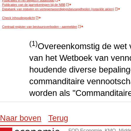
Publicaties in het Belgisch Staatsblad
Publicaties van de jaarrekeningen bij de NBB
Databank van statuten en vertegenwoordigingsbevoegdheden (notariële akten)
Check inhoudingsplicht
Centraal register van bestuursverboden - aanmelden
(1)
Overeenkomstig de wet v
van het Wetboek van venn
houdende diverse bepalin
commanditaire vennootscha
worden als "Commanditair
Naar boven
Terug
FOD Economie, KMO, Midde