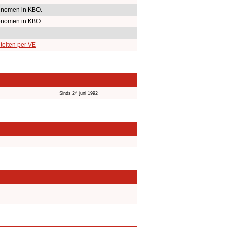
nomen in KBO.
nomen in KBO.
teiten per VE
m
Sinds 24 juni 1992