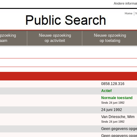
Andere informat
Home
pzoeking
Nieuwe opzoeking
Nieuwe opzoeking
naam
op activiteit
op toelating
0858.128.316
Actief
Normale toestand
Sinds 24 juni 1992
24 juni 1992
Van Driessche, Wim
Sinds 24 juni 1992
Geen gegevens opge
Geen gegevens opge