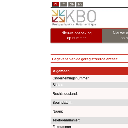
nl
fr
de
en
Nieuwe opzoeking
Nieuwe o
op nummer
op 
Gegevens van de geregistreerde entiteit
Algemeen
Ondernemingsnummer:
Status:
Rechtstoestand:
Begindatum:
Naam:
Telefoonnummer:
Faxnummer: