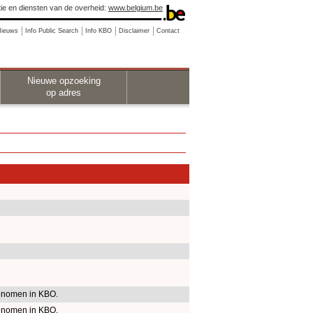
ie en diensten van de overheid:
www.belgium.be
Nieuws
Info Public Search
Info KBO
Disclaimer
Contact
Nieuwe opzoeking
op adres
nomen in KBO.
nomen in KBO.