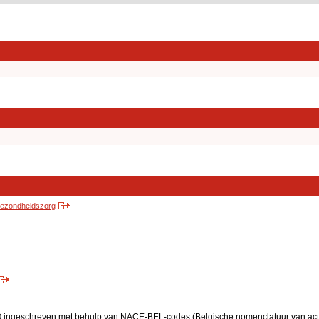
 gezondheidszorg
BO ingeschreven met behulp van NACE-BEL-codes (Belgische nomenclatuur van activ