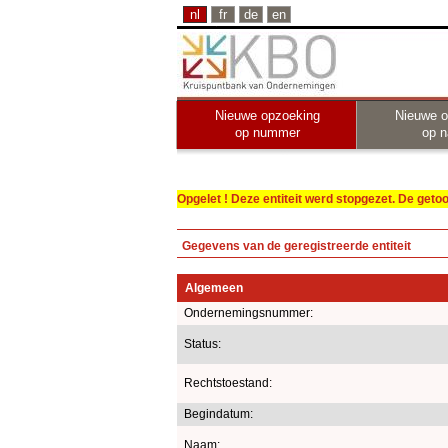
nl
fr
de
en
Nieuwe opzoeking
Nieuwe o
op nummer
op 
Opgelet ! Deze entiteit werd stopgezet. De get
Gegevens van de geregistreerde entiteit
Algemeen
Ondernemingsnummer:
Status:
Rechtstoestand:
Begindatum:
Naam: