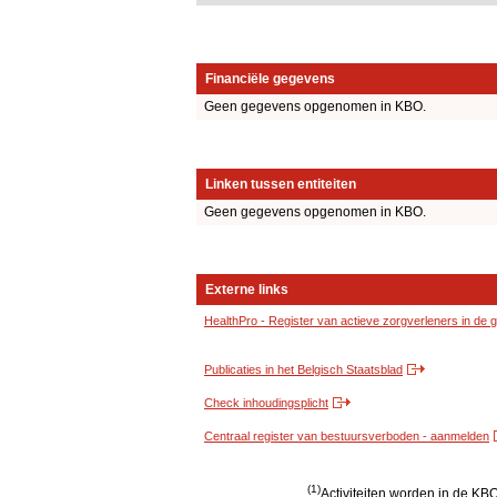
Financiële gegevens
Geen gegevens opgenomen in KBO.
Linken tussen entiteiten
Geen gegevens opgenomen in KBO.
Externe links
HealthPro - Register van actieve zorgverleners in de
Publicaties in het Belgisch Staatsblad
Check inhoudingsplicht
Centraal register van bestuursverboden - aanmelden
(1)
Activiteiten worden in de K