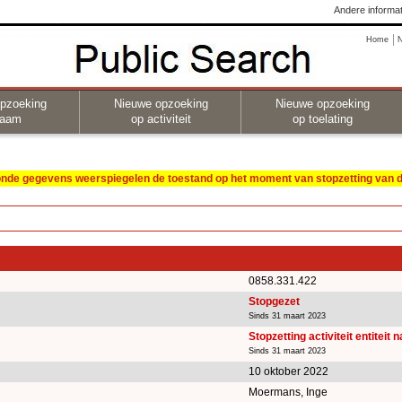
Andere informat
Home
pzoeking
Nieuwe opzoeking
Nieuwe opzoeking
naam
op activiteit
op toelating
oonde gegevens weerspiegelen de toestand op het moment van stopzetting van de
0858.331.422
Stopgezet
Sinds 31 maart 2023
Stopzetting activiteit entiteit 
Sinds 31 maart 2023
10 oktober 2022
Moermans, Inge