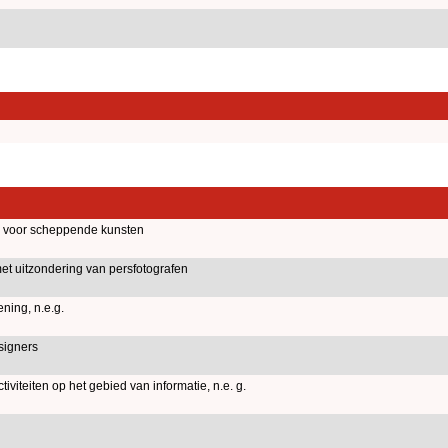
n voor scheppende kunsten
met uitzondering van persfotografen
ning, n.e.g.
signers
iteiten op het gebied van informatie, n.e. g.