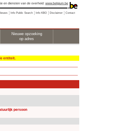
ie en diensten van de overheid:
www.belgium.be
Nieuws
Info Public Search
Info KBO
Disclaimer
Contact
Nieuwe opzoeking
op adres
 entiteit.
natuurlijk persoon