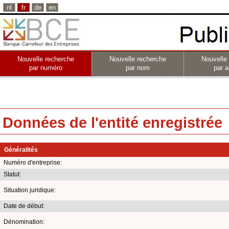
nl
fr
de
en
Nouvelle recherche
Nouvelle recherche
Nouvelle
par numéro
par nom
par a
Données de l'entité enregistrée
Généralités
Numéro d'entreprise:
Statut:
Situation juridique:
Date de début:
Dénomination: