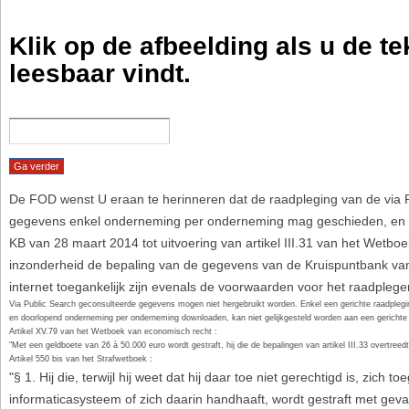
Klik op de afbeelding als u de te
leesbaar vindt.
De FOD wenst U eraan te herinneren dat de raadpleging van de via 
gegevens enkel onderneming per onderneming mag geschieden, en dit
KB van 28 maart 2014 tot uitvoering van artikel III.31 van het Wetb
inzonderheid de bepaling van de gegevens van de Kruispuntbank va
internet toegankelijk zijn evenals de voorwaarden voor het raadplege
Via Public Search geconsulteerde gegevens mogen niet hergebruikt worden. Enkel een gerichte raadpleging per onderneming is toegestaan. Systematisch
en doorlopend onderneming per onderneming downloaden, kan niet gelijkgesteld worden aan een gerichte 
Artikel XV.79 van het Wetboek van economisch recht :
"Met een geldboete van 26 à 50.000 euro wordt gestraft, hij die de bepalingen van artikel III.33 overtreed
Artikel 550 bis van het Strafwetboek :
"§ 1. Hij die, terwijl hij weet dat hij daar toe niet gerechtigd is, zich t
informaticasysteem of zich daarin handhaaft, wordt gestraft met gev