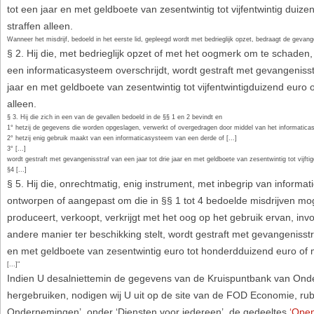
tot een jaar en met geldboete van zesentwintig tot vijfentwintig duiz
straffen alleen.
Wanneer het misdrijf, bedoeld in het eerste lid, gepleegd wordt met bedrieglijk opzet, bedraagt de gevan
§ 2. Hij die, met bedrieglijk opzet of met het oogmerk om te schaden
een informaticasysteem overschrijdt, wordt gestraft met gevangeniss
jaar en met geldboete van zesentwintig tot vijfentwintigduizend euro 
alleen.
§ 3. Hij die zich in een van de gevallen bedoeld in de §§ 1 en 2 bevindt en
1° hetzij de gegevens die worden opgeslagen, verwerkt of overgedragen door middel van het informatic
2° hetzij enig gebruik maakt van een informaticasysteem van een derde of [...]
3° [...]
wordt gestraft met gevangenisstraf van een jaar tot drie jaar en met geldboete van zesentwintig tot vijfti
§4 [...]
§ 5. Hij die, onrechtmatig, enig instrument, met inbegrip van informat
ontworpen of aangepast om die in §§ 1 tot 4 bedoelde misdrijven moge
produceert, verkoopt, verkrijgt met het oog op het gebruik ervan, invo
andere manier ter beschikking stelt, wordt gestraft met gevangenisst
en met geldboete van zesentwintig euro tot honderdduizend euro of m
[...]"
Indien U desalniettemin de gegevens van de Kruispuntbank van Ond
hergebruiken, nodigen wij U uit op de site van de FOD Economie, rub
Ondernemingen’, onder ‘Diensten voor iedereen’, de gedeeltes
‘Open