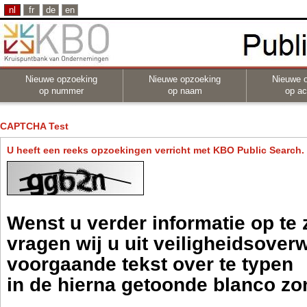
nl
fr
de
en
Nieuwe opzoeking
Nieuwe opzoeking
Nieuwe 
op nummer
op naam
op act
CAPTCHA Test
U heeft een reeks opzoekingen verricht met KBO Public Search.
Wenst u verder informatie op te
vragen wij u uit veiligheidsove
voorgaande tekst over te typen
in de hierna getoonde blanco zo