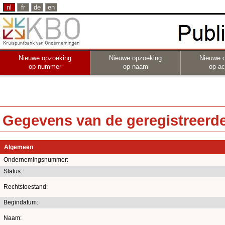
nl
fr
de
en
Nieuwe opzoeking
Nieuwe opzoeking
Nieuwe 
op nummer
op naam
op act
Gegevens van de geregistreerde 
Algemeen
Ondernemingsnummer:
Status:
Rechtstoestand:
Begindatum:
Naam: