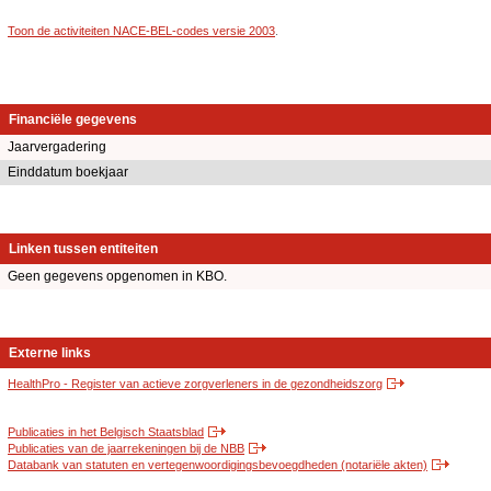
Toon de activiteiten NACE-BEL-codes versie 2003
.
Financiële gegevens
Jaarvergadering
Einddatum boekjaar
Linken tussen entiteiten
Geen gegevens opgenomen in KBO.
Externe links
HealthPro - Register van actieve zorgverleners in de gezondheidszorg
Publicaties in het Belgisch Staatsblad
Publicaties van de jaarrekeningen bij de NBB
Databank van statuten en vertegenwoordigingsbevoegdheden (notariële akten)