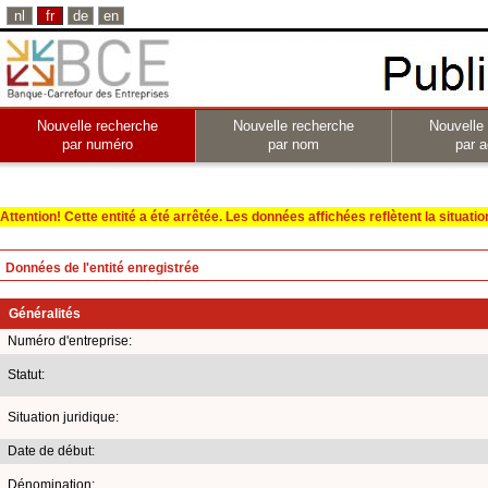
nl
fr
de
en
Nouvelle recherche
Nouvelle recherche
Nouvelle
par numéro
par nom
par a
Attention! Cette entité a été arrêtée. Les données affichées reflètent la situation 
Données de l'entité enregistrée
Généralités
Numéro d'entreprise:
Statut:
Situation juridique:
Date de début:
Dénomination: