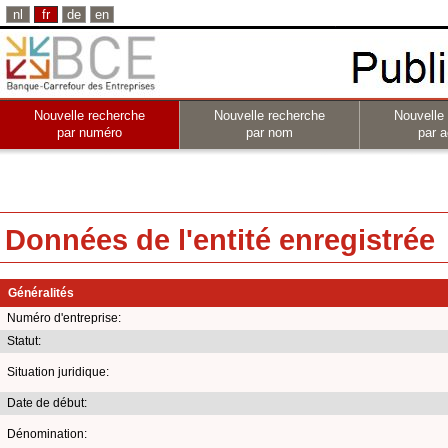
nl
fr
de
en
Nouvelle recherche
Nouvelle recherche
Nouvelle
par numéro
par nom
par a
Données de l'entité enregistrée
Généralités
Numéro d'entreprise:
Statut:
Situation juridique:
Date de début:
Dénomination: