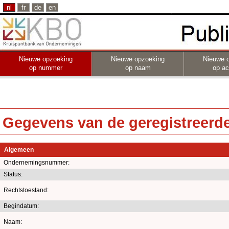
nl
fr
de
en
Nieuwe opzoeking
Nieuwe opzoeking
Nieuwe 
op nummer
op naam
op act
Gegevens van de geregistreerde 
Algemeen
Ondernemingsnummer:
Status:
Rechtstoestand:
Begindatum:
Naam: