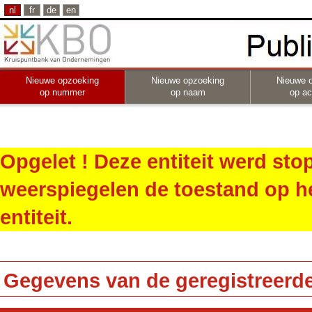
nl
fr
de
en
Nieuwe opzoeking
Nieuwe opzoeking
Nieuwe 
op nummer
op naam
op act
Opgelet ! Deze entiteit werd st
weerspiegelen de toestand op h
entiteit.
Gegevens van de geregistreerde 