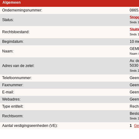
Algemeen
Ondernemingsnummer:
0865
Stop
Status:
Sinds 
Sluit
Rechtstoestand:
Sinds 
Begindatum:
10 m
GEM
Naam:
Naam in
Av. d
5030
Adres van de zetel:
Sinds 2
Telefoonnummer:
Geen
Faxnummer:
Geen
E-mail:
Geen
Webadres:
Geen
Type entiteit:
Rech
Beslo
Rechtsvorm:
Sinds 2
Aantal vestigingseenheden (VE):
1
Ge