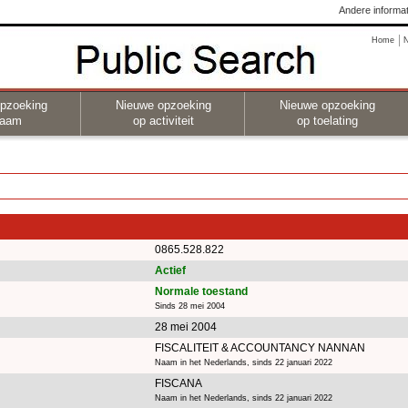
Andere informat
Home
pzoeking
Nieuwe opzoeking
Nieuwe opzoeking
naam
op activiteit
op toelating
0865.528.822
Actief
Normale toestand
Sinds 28 mei 2004
28 mei 2004
FISCALITEIT & ACCOUNTANCY NANNAN
Naam in het Nederlands, sinds 22 januari 2022
FISCANA
Naam in het Nederlands, sinds 22 januari 2022