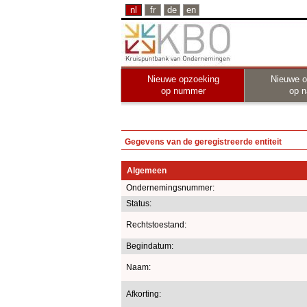
nl
fr
de
en
Nieuwe opzoeking
Nieuwe o
op nummer
op 
Gegevens van de geregistreerde entiteit
Algemeen
Ondernemingsnummer:
Status:
Rechtstoestand:
Begindatum:
Naam:
Afkorting: