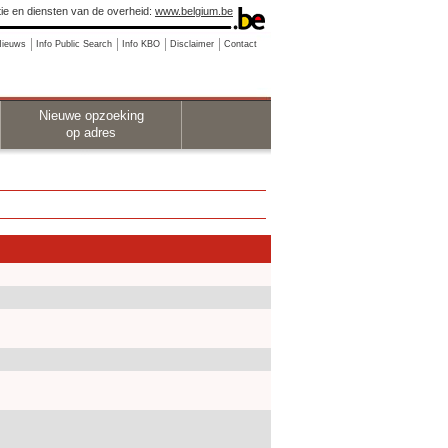
ie en diensten van de overheid:
www.belgium.be
Nieuws
Info Public Search
Info KBO
Disclaimer
Contact
Nieuwe opzoeking
op adres