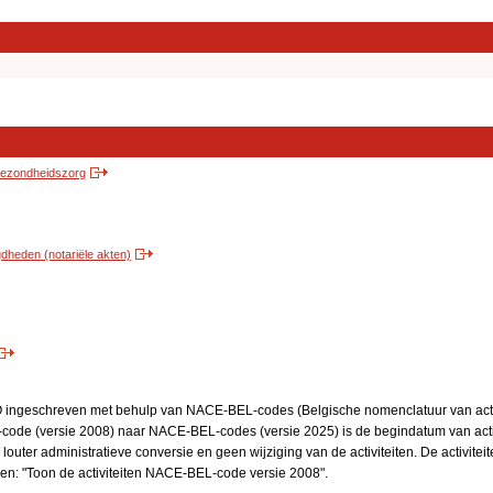
 gezondheidszorg
heden (notariële akten)
BO ingeschreven met behulp van NACE-BEL-codes (Belgische nomenclatuur van activ
code (versie 2008) naar NACE-BEL-codes (versie 2025) is de begindatum van activ
 louter administratieve conversie en geen wijziging van de activiteiten. De activi
kken: "Toon de activiteiten NACE-BEL-code versie 2008".