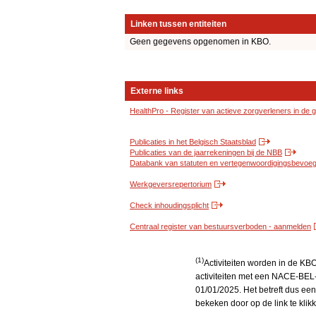
Linken tussen entiteiten
Geen gegevens opgenomen in KBO.
Externe links
HealthPro - Register van actieve zorgverleners in de
Publicaties in het Belgisch Staatsblad
Publicaties van de jaarrekeningen bij de NBB
Databank van statuten en vertegenwoordigingsbevoegd
Werkgeversrepertorium
Check inhoudingsplicht
Centraal register van bestuursverboden - aanmelden
(1)
Activiteiten worden in de K
activiteiten met een NACE-BEL-
01/01/2025. Het betreft dus een
bekeken door op de link te kli