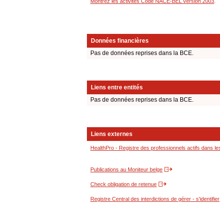
Montrez les activités Code NACE-BEL version 2003
.
Données financières
Pas de données reprises dans la BCE.
Liens entre entités
Pas de données reprises dans la BCE.
Liens externes
HealthPro - Registre des professionnels actifs dans le
Publications au Moniteur belge
Check obligation de retenue
Registre Central des interdictions de gérer - s'identifier