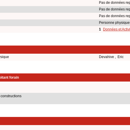
Pas de données rep
Pas de données rep
Pas de données rep
Personne physique
1
Données et Activ
ysique
Devahive , Eric
itant forain
 constructions