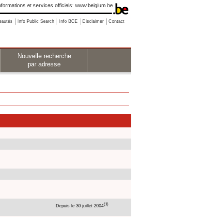
nformations et services officiels:
www.belgium.be
eautés
Info Public Search
Info BCE
Disclaimer
Contact
Nouvelle recherche
par adresse
(1)
Depuis le 30 juillet 2004