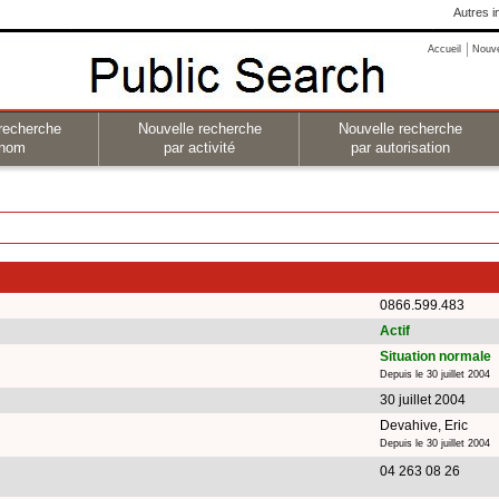
Autres i
Accueil
Nouv
recherche
Nouvelle recherche
Nouvelle recherche
 nom
par activité
par autorisation
0866.599.483
Actif
Situation normale
Depuis le 30 juillet 2004
30 juillet 2004
Devahive, Eric
Depuis le 30 juillet 2004
04 263 08 26