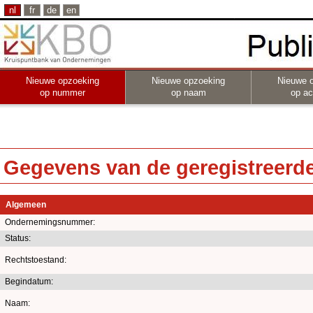
nl
fr
de
en
Nieuwe opzoeking
Nieuwe opzoeking
Nieuwe 
op nummer
op naam
op act
Gegevens van de geregistreerde 
Algemeen
Ondernemingsnummer:
Status:
Rechtstoestand:
Begindatum:
Naam: