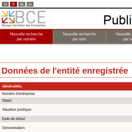
nl
fr
de
en
Nouvelle recherche
Nouvelle recherche
Nouvelle
par numéro
par nom
par a
Données de l'entité enregistrée
Généralités
Numéro d'entreprise:
Statut:
Situation juridique:
Date de début:
Dénomination: