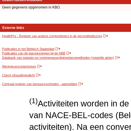
Linken tussen entiteiten
Geen gegevens opgenomen in KBO.
Externe links
HealthPro - Register van actieve zorgverleners in de gezondheidszorg
Publicaties in het Belgisch Staatsblad
Publicaties van de jaarrekeningen bij de NBB
Databank van statuten en vertegenwoordigingsbevoegdheden (notariële akten)
Werkgeversrepertorium
Check inhoudingsplicht
Centraal register van bestuursverboden - aanmelden
(1)
Activiteiten worden in 
van NACE-BEL-codes (Bel
activiteiten). Na een conve