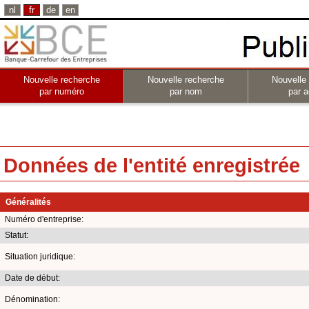
nl
fr
de
en
Nouvelle recherche
Nouvelle recherche
Nouvelle
par numéro
par nom
par a
Données de l'entité enregistrée
Généralités
Numéro d'entreprise:
Statut:
Situation juridique:
Date de début:
Dénomination: