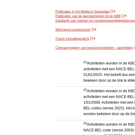
Publicaties in het Belgisch Staatsblad
Publicaties van de jaarrekeningen bij de NBB
Databank van statuten en vertegenwoordigingsbevoegd
Werkgeversrepertorium
Check inhoudingsplicht
Centraal register van bestuursverboden - aanmelden
(1)
Activiteiten worden in de K
activiteiten met een NACE-BEL-
01/01/2025. Het betreft dus een
bekeken door op de link te kli
(2)
Activiteiten worden in de K
activiteiten met een NACE-BEL-
1/01/2008. Activiteiten met e
BEL-codes (versie 2025). Het be
worden bekeken door op de link
(3)
Activiteiten worden in de KB
NACE-BEL-code (versie 2003) 