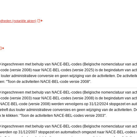
heden (notariële akten)
BO ingeschreven met behulp van NACE-BEL-codes (Belgische nomenclatuur van activ
code (versie 2008) naar NACE-BEL-codes (versie 2025) is de begindatum van activ
 louter administratieve conversie en geen wijziging van de activiteiten. De activi
kken: "Toon de activiteiten NACE-BEL-code versie 2008".
BO ingeschreven met behulp van NACE-BEL-codes (Belgische nomenclatuur van activ
code (versie 2003) naar NACE-BEL-codes (versie 2008) is de begindatum van activ
en NACE-BEL-code (versie 2008) werden vervolgens op 31/12/2024 stopgezet en a
treft dus louter administratieve conversies en geen wijziging van de activiteiten. 
 te klikken: "Toon de activiteiten NACE-BEL-codes versie 2003".
O ingeschreven met behulp van NACE-BEL-codes (Belgische nomenclatuur van activit
werden op 31/12/2007 stopgezet en automatisch omgezet naar NACE-BEL-codes (v