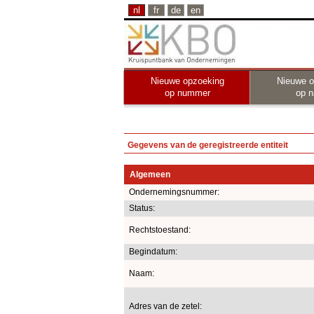
nl
fr
de
en
Nieuwe opzoeking
Nieuwe o
op nummer
op 
Gegevens van de geregistreerde entiteit
Algemeen
Ondernemingsnummer:
Status:
Rechtstoestand:
Begindatum:
Naam:
Adres van de zetel: