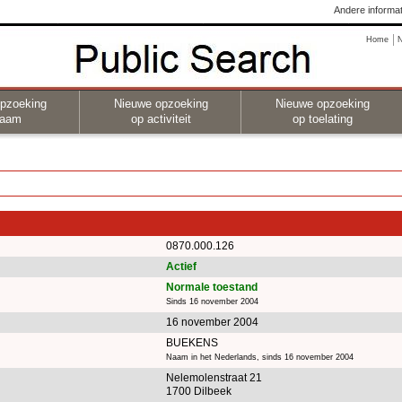
Andere informat
Home
pzoeking
Nieuwe opzoeking
Nieuwe opzoeking
naam
op activiteit
op toelating
0870.000.126
Actief
Normale toestand
Sinds 16 november 2004
16 november 2004
BUEKENS
Naam in het Nederlands, sinds 16 november 2004
Nelemolenstraat 21
1700 Dilbeek