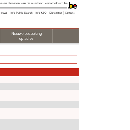
ie en diensten van de overheid:
www.belgium.be
Nieuws
Info Public Search
Info KBO
Disclaimer
Contact
Nieuwe opzoeking
op adres