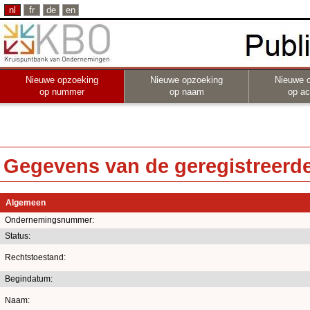
nl
fr
de
en
Nieuwe opzoeking
Nieuwe opzoeking
Nieuwe 
op nummer
op naam
op act
Gegevens van de geregistreerde 
Algemeen
Ondernemingsnummer:
Status:
Rechtstoestand:
Begindatum:
Naam: