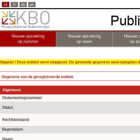
nl
fr
de
en
Nieuwe opzoeking
Nieuwe opzoeking
Nieuwe 
op nummer
op naam
op act
Opgelet ! Deze entiteit werd stopgezet. De getoonde gegevens weerspiegelen de
Gegevens van de geregistreerde entiteit
Algemeen
Ondernemingsnummer:
Status:
Rechtstoestand:
Begindatum:
Naam: