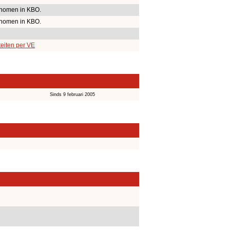
nomen in KBO.
nomen in KBO.
teiten per VE
Sinds 9 februari 2005