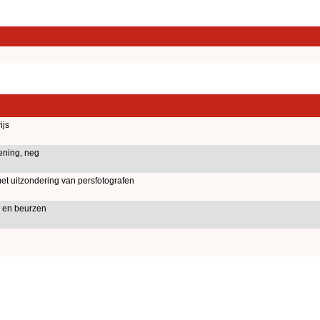
ijs
ening, neg
met uitzondering van persfotografen
 en beurzen