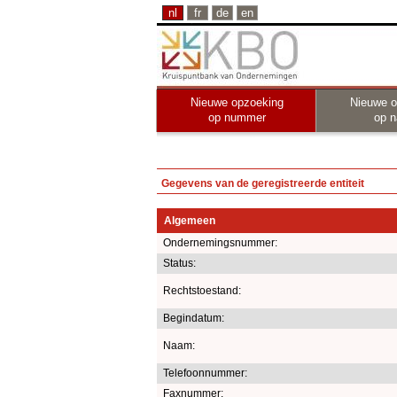
nl
fr
de
en
Nieuwe opzoeking
Nieuwe o
op nummer
op 
Gegevens van de geregistreerde entiteit
Algemeen
Ondernemingsnummer:
Status:
Rechtstoestand:
Begindatum:
Naam:
Telefoonnummer:
Faxnummer: