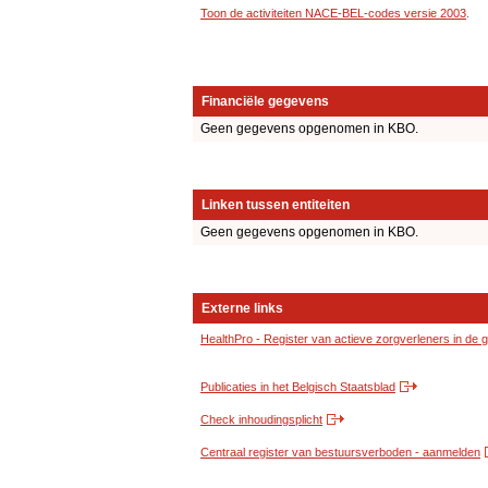
Toon de activiteiten NACE-BEL-codes versie 2003
.
Financiële gegevens
Geen gegevens opgenomen in KBO.
Linken tussen entiteiten
Geen gegevens opgenomen in KBO.
Externe links
HealthPro - Register van actieve zorgverleners in de
Publicaties in het Belgisch Staatsblad
Check inhoudingsplicht
Centraal register van bestuursverboden - aanmelden