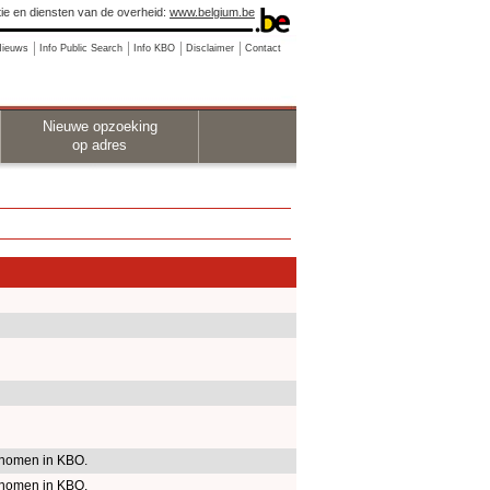
ie en diensten van de overheid:
www.belgium.be
Nieuws
Info Public Search
Info KBO
Disclaimer
Contact
Nieuwe opzoeking
op adres
nomen in KBO.
nomen in KBO.