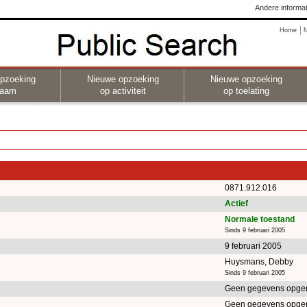
Andere informat
Home
pzoeking
Nieuwe opzoeking
Nieuwe opzoeking
naam
op activiteit
op toelating
0871.912.016
Actief
Normale toestand
Sinds 9 februari 2005
9 februari 2005
Huysmans, Debby
Sinds 9 februari 2005
Geen gegevens opge
Geen gegevens opge