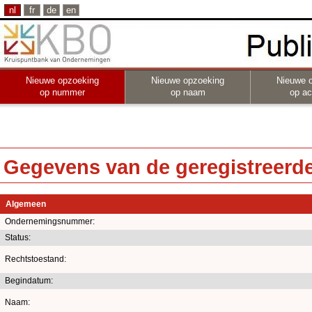
nl
fr
de
en
Nieuwe opzoeking
Nieuwe opzoeking
Nieuwe 
op nummer
op naam
op act
Gegevens van de geregistreerde 
Algemeen
Ondernemingsnummer:
Status:
Rechtstoestand:
Begindatum:
Naam: