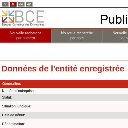
nl
fr
de
en
Nouvelle recherche
Nouvelle recherche
Nouvelle
par numéro
par nom
par a
Données de l'entité enregistrée
Généralités
Numéro d'entreprise:
Statut:
Situation juridique:
Date de début:
Dénomination: