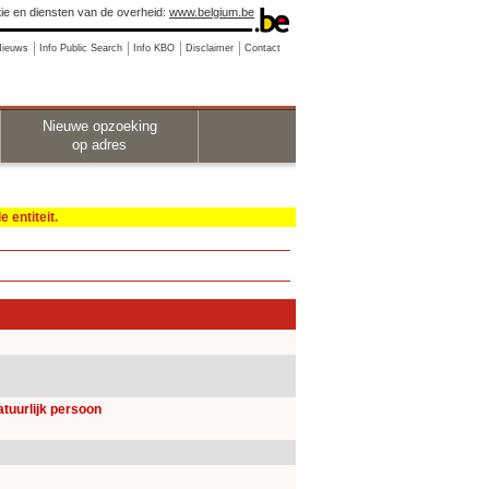
ie en diensten van de overheid:
www.belgium.be
Nieuws
Info Public Search
Info KBO
Disclaimer
Contact
Nieuwe opzoeking
op adres
 entiteit.
natuurlijk persoon