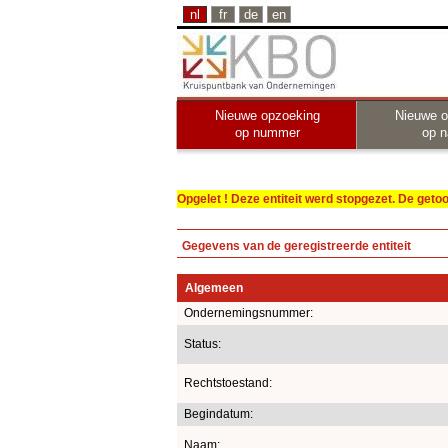
nl
fr
de
en
Nieuwe opzoeking
Nieuwe o
op nummer
op 
Opgelet ! Deze entiteit werd stopgezet. De get
Gegevens van de geregistreerde entiteit
Algemeen
Ondernemingsnummer:
Status:
Rechtstoestand:
Begindatum:
Naam: