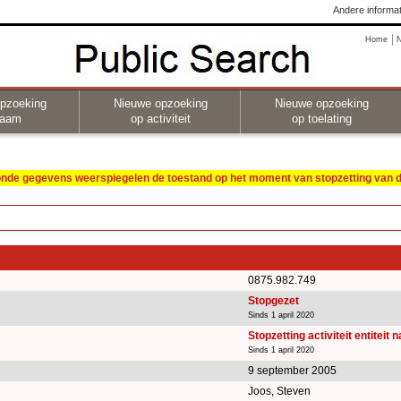
Andere informat
Home
pzoeking
Nieuwe opzoeking
Nieuwe opzoeking
naam
op activiteit
op toelating
oonde gegevens weerspiegelen de toestand op het moment van stopzetting van de
0875.982.749
Stopgezet
Sinds 1 april 2020
Stopzetting activiteit entiteit 
Sinds 1 april 2020
9 september 2005
Joos, Steven