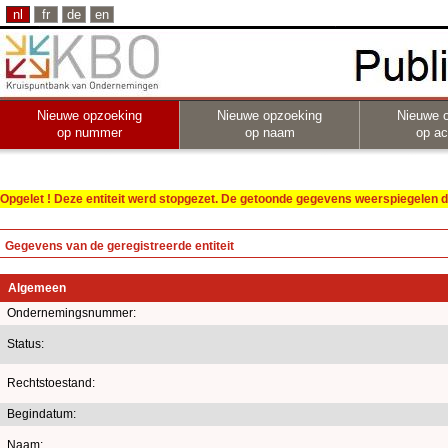
nl
fr
de
en
Nieuwe opzoeking
Nieuwe opzoeking
Nieuwe 
op nummer
op naam
op act
Opgelet ! Deze entiteit werd stopgezet. De getoonde gegevens weerspiegelen de
Gegevens van de geregistreerde entiteit
Algemeen
Ondernemingsnummer:
Status:
Rechtstoestand:
Begindatum:
Naam: