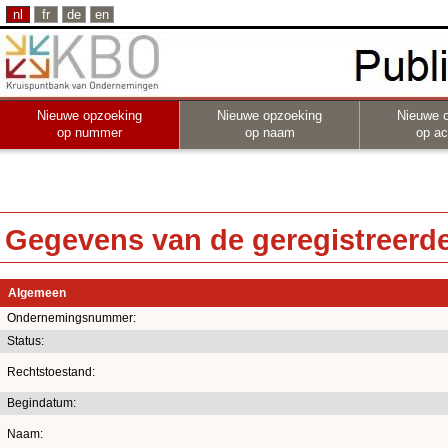
nl
fr
de
en
Nieuwe opzoeking
Nieuwe opzoeking
Nieuwe 
op nummer
op naam
op act
Gegevens van de geregistreerde 
Algemeen
Ondernemingsnummer:
Status:
Rechtstoestand:
Begindatum:
Naam: