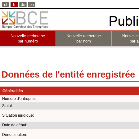
nl
fr
de
en
Nouvelle recherche
Nouvelle recherche
Nouvelle
par numéro
par nom
par a
Données de l'entité enregistrée
Généralités
Numéro d'entreprise:
Statut:
Situation juridique:
Date de début:
Dénomination: