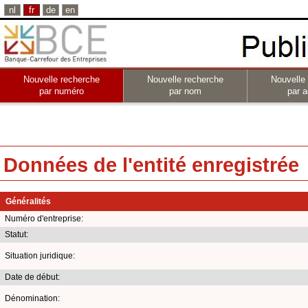
nl
fr
de
en
Nouvelle recherche
Nouvelle recherche
Nouvelle
par numéro
par nom
par a
Données de l'entité enregistrée
Généralités
Numéro d'entreprise:
Statut:
Situation juridique:
Date de début:
Dénomination: