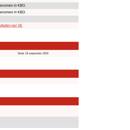
enomen in KBO.
enomen in KBO.
iteiten per VE
Sinds 18 september 2020