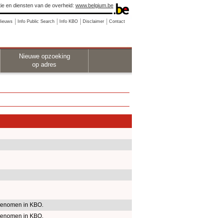
ie en diensten van de overheid:
www.belgium.be
Nieuws
Info Public Search
Info KBO
Disclaimer
Contact
Nieuwe opzoeking
op adres
enomen in KBO.
enomen in KBO.