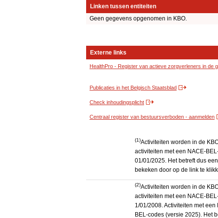
Linken tussen entiteiten
Geen gegevens opgenomen in KBO.
Externe links
HealthPro - Register van actieve zorgverleners in de
Publicaties in het Belgisch Staatsblad
Check inhoudingsplicht
Centraal register van bestuursverboden - aanmelden
(1)
Activiteiten worden in de K
activiteiten met een NACE-BEL-
01/01/2025. Het betreft dus een
bekeken door op de link te kli
(2)
Activiteiten worden in de K
activiteiten met een NACE-BEL-
1/01/2008. Activiteiten met e
BEL-codes (versie 2025). Het be