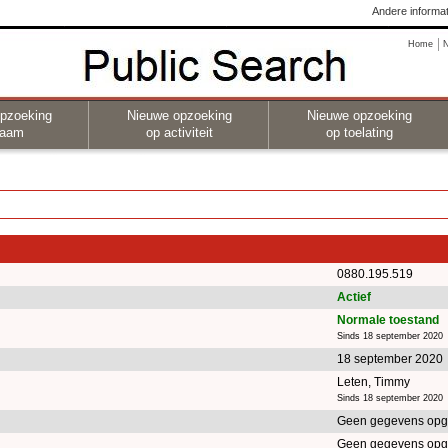
Andere informat
Home
pzoeking
Nieuwe opzoeking
Nieuwe opzoeking
naam
op activiteit
op toelating
0880.195.519
Actief
Normale toestand
Sinds 18 september 2020
18 september 2020
Leten, Timmy
Sinds 18 september 2020
Geen gegevens opg
Geen gegevens opg