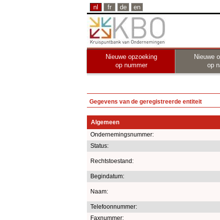
nl
fr
de
en
Nieuwe opzoeking
Nieuwe o
op nummer
op 
Gegevens van de geregistreerde entiteit
Algemeen
Ondernemingsnummer:
Status:
Rechtstoestand:
Begindatum:
Naam:
Telefoonnummer:
Faxnummer: