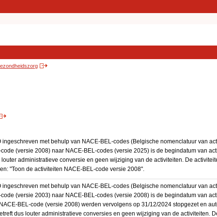
 gezondheidszorg
BO ingeschreven met behulp van NACE-BEL-codes (Belgische nomenclatuur van activ
code (versie 2008) naar NACE-BEL-codes (versie 2025) is de begindatum van activ
 louter administratieve conversie en geen wijziging van de activiteiten. De activi
kken: "Toon de activiteiten NACE-BEL-code versie 2008".
BO ingeschreven met behulp van NACE-BEL-codes (Belgische nomenclatuur van activ
code (versie 2003) naar NACE-BEL-codes (versie 2008) is de begindatum van activ
en NACE-BEL-code (versie 2008) werden vervolgens op 31/12/2024 stopgezet en a
treft dus louter administratieve conversies en geen wijziging van de activiteiten. 