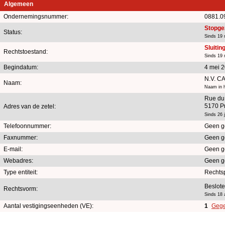
Algemeen
Ondernemingsnummer:
0881.0
Stopge
Status:
Sinds 19 
Sluitin
Rechtstoestand:
Sinds 19 
Begindatum:
4 mei 
N.V. C
Naam:
Naam in h
Rue du 
5170 Pr
Adres van de zetel:
Sinds 26 
Telefoonnummer:
Geen g
Faxnummer:
Geen g
E-mail:
Geen g
Webadres:
Geen g
Type entiteit:
Rechts
Beslot
Rechtsvorm:
Sinds 18 
Aantal vestigingseenheden (VE):
1
Gege