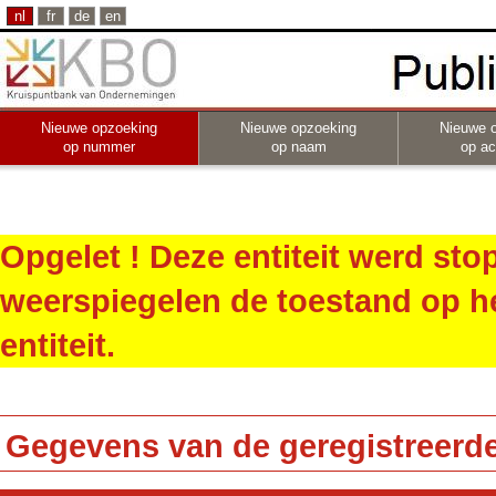
nl
fr
de
en
Nieuwe opzoeking
Nieuwe opzoeking
Nieuwe 
op nummer
op naam
op act
Opgelet ! Deze entiteit werd st
weerspiegelen de toestand op h
entiteit.
Gegevens van de geregistreerde 