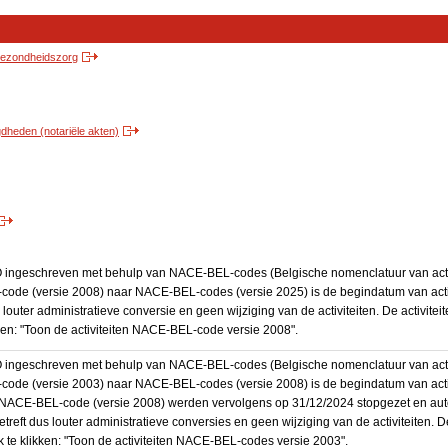
 gezondheidszorg
heden (notariële akten)
BO ingeschreven met behulp van NACE-BEL-codes (Belgische nomenclatuur van activ
code (versie 2008) naar NACE-BEL-codes (versie 2025) is de begindatum van activ
 louter administratieve conversie en geen wijziging van de activiteiten. De activi
kken: "Toon de activiteiten NACE-BEL-code versie 2008".
BO ingeschreven met behulp van NACE-BEL-codes (Belgische nomenclatuur van activ
code (versie 2003) naar NACE-BEL-codes (versie 2008) is de begindatum van activ
en NACE-BEL-code (versie 2008) werden vervolgens op 31/12/2024 stopgezet en a
treft dus louter administratieve conversies en geen wijziging van de activiteiten. 
 te klikken: "Toon de activiteiten NACE-BEL-codes versie 2003".