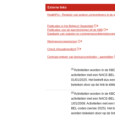
Externe links
HealthPro - Register van actieve zorgverleners in de
Publicaties in het Belgisch Staatsblad
Publicaties van de jaarrekeningen bij de NBB
Databank van statuten en vertegenwoordigingsbevoegd
Werkgeversrepertorium
Check inhoudingsplicht
Centraal register van bestuursverboden - aanmelden
(1)
Activiteiten worden in de K
activiteiten met een NACE-BEL-
01/01/2025. Het betreft dus een
bekeken door op de link te kli
(2)
Activiteiten worden in de K
activiteiten met een NACE-BEL-
1/01/2008. Activiteiten met e
BEL-codes (versie 2025). Het be
worden bekeken door op de link