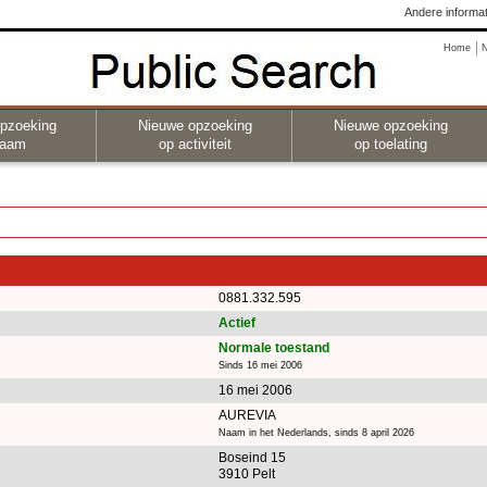
Andere informat
Home
pzoeking
Nieuwe opzoeking
Nieuwe opzoeking
naam
op activiteit
op toelating
0881.332.595
Actief
Normale toestand
Sinds 16 mei 2006
16 mei 2006
AUREVIA
Naam in het Nederlands, sinds 8 april 2026
Boseind 15
3910 Pelt