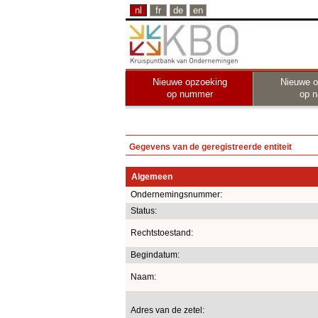
nl
fr
de
en
Nieuwe opzoeking
Nieuwe o
op nummer
op 
Gegevens van de geregistreerde entiteit
Algemeen
Ondernemingsnummer:
Status:
Rechtstoestand:
Begindatum:
Naam:
Adres van de zetel: