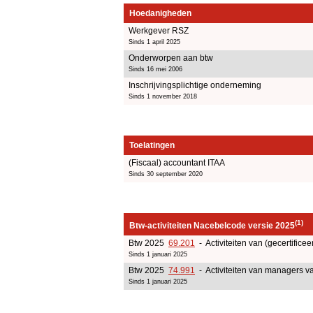
Hoedanigheden
Werkgever RSZ
Sinds 1 april 2025
Onderworpen aan btw
Sinds 16 mei 2006
Inschrijvingsplichtige onderneming
Sinds 1 november 2018
Toelatingen
(Fiscaal) accountant ITAA
Sinds 30 september 2020
(1)
Btw-activiteiten Nacebelcode versie 2025
Btw 2025
69.201
- Activiteiten van (gecertificee
Sinds 1 januari 2025
Btw 2025
74.991
- Activiteiten van managers va
Sinds 1 januari 2025