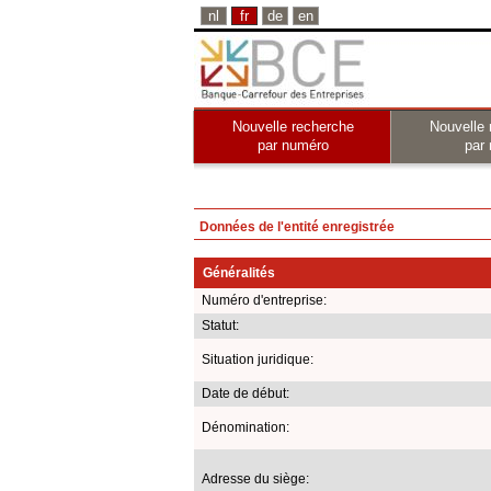
nl
fr
de
en
Nouvelle recherche
Nouvelle 
par numéro
par
Données de l'entité enregistrée
Généralités
Numéro d'entreprise:
Statut:
Situation juridique:
Date de début:
Dénomination:
Adresse du siège: