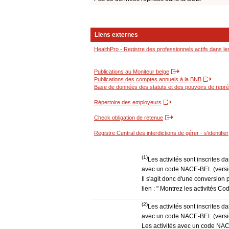
Liens externes
HealthPro - Registre des professionnels actifs dans le
Publications au Moniteur belge
Publications des comptes annuels à la BNB
Base de données des statuts et des pouvoirs de représ
Répertoire des employeurs
Check obligation de retenue
Registre Central des interdictions de gérer - s'identifier
(1)
Les activités sont inscrites 
avec un code NACE-BEL (version
Il s'agit donc d'une conversion 
lien : " Montrez les activités 
(2)
Les activités sont inscrites 
avec un code NACE-BEL (version
Les activités avec un code NAC