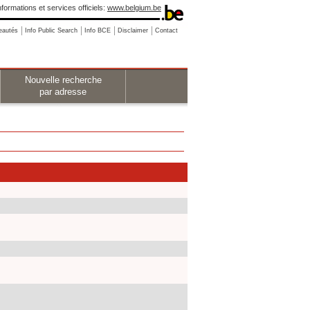
nformations et services officiels:
www.belgium.be
eautés
Info Public Search
Info BCE
Disclaimer
Contact
Nouvelle recherche
par adresse