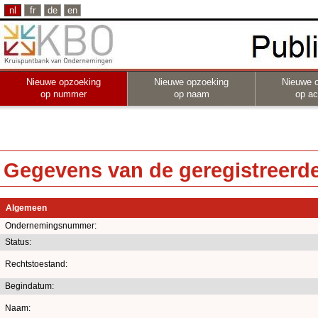
nl
fr
de
en
Nieuwe opzoeking
Nieuwe opzoeking
Nieuwe 
op nummer
op naam
op act
Gegevens van de geregistreerde 
Algemeen
Ondernemingsnummer:
Status:
Rechtstoestand:
Begindatum:
Naam: