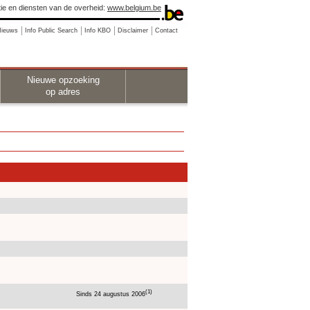
ie en diensten van de overheid:
www.belgium.be
Nieuws
Info Public Search
Info KBO
Disclaimer
Contact
Nieuwe opzoeking
op adres
(1)
Sinds 24 augustus 2006