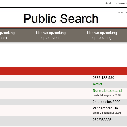
Andere informat
Home
pzoeking
Nieuwe opzoeking
Nieuwe opzoeking
naam
op activiteit
op toelating
0883.133.530
Actief
Normale toestand
Sinds 24 augustus 2006
24 augustus 2006
Vandergoten, Jo
Sinds 24 augustus 2006
052/353335