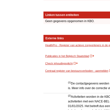
Linken tussen entiteiten
Geen gegevens opgenomen in KBO.
Externe links
HealthPro - Register van actieve zorgverleners in de
Publicaties in het Belgisch Staatsblad
Check inhoudingsplicht
Centraal register van bestuursverboden - aanmelden
(1)
De contactgegevens werden g
is. Meer info over de correctie v
(2)
Activiteiten worden in de K
activiteiten met een NACE-BEL-
01/01/2025. Het betreft dus een