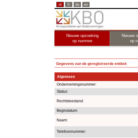
nl
fr
de
en
Nieuwe opzoeking
Nieuwe o
op nummer
op 
Gegevens van de geregistreerde entiteit
Algemeen
Ondernemingsnummer:
Status:
Rechtstoestand:
Begindatum:
Naam:
Telefoonnummer: