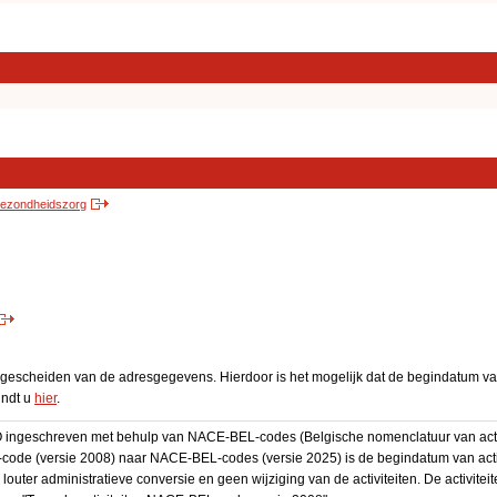
 gezondheidszorg
escheiden van de adresgegevens. Hierdoor is het mogelijk dat de begindatum van 
indt u
hier
.
BO ingeschreven met behulp van NACE-BEL-codes (Belgische nomenclatuur van activ
code (versie 2008) naar NACE-BEL-codes (versie 2025) is de begindatum van activ
 louter administratieve conversie en geen wijziging van de activiteiten. De activi