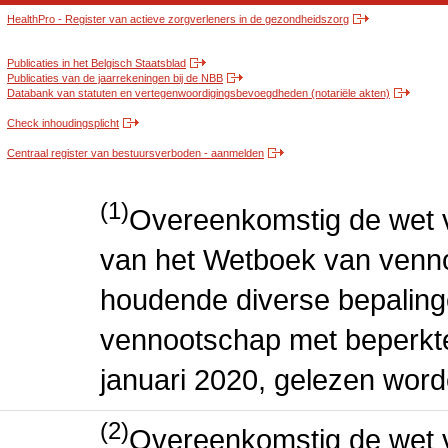
HealthPro - Register van actieve zorgverleners in de gezondheidszorg
Publicaties in het Belgisch Staatsblad
Publicaties van de jaarrekeningen bij de NBB
Databank van statuten en vertegenwoordigingsbevoegdheden (notariële akten)
Check inhoudingsplicht
Centraal register van bestuursverboden - aanmelden
(1)
Overeenkomstig de wet v
van het Wetboek van venn
houdende diverse bepaling
vennootschap met beperkte 
januari 2020, gelezen word
(2)
Overeenkomstig de wet v