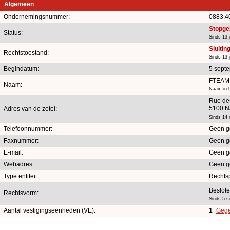
Algemeen
Ondernemingsnummer:
0883.4
Stopge
Status:
Sinds 13 j
Sluitin
Rechtstoestand:
Sinds 13 j
Begindatum:
5 sept
FTEAM
Naam:
Naam in h
Rue des
5100 N
Adres van de zetel:
Sinds 14
Telefoonnummer:
Geen g
Faxnummer:
Geen g
E-mail:
Geen g
Webadres:
Geen g
Type entiteit:
Rechts
Beslot
Rechtsvorm:
Sinds 5 
Aantal vestigingseenheden (VE):
1
Gege