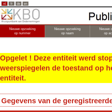
nl
fr
de
en
Nieuwe opzoeking
Nieuwe opzoeking
Nieuwe 
op nummer
op naam
op act
Opgelet ! Deze entiteit werd st
weerspiegelen de toestand op h
entiteit.
Gegevens van de geregistreerde 