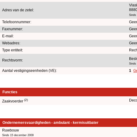
Vlas
888
Adres van de zetel:
Sinds
Telefoonnummer:
Geen
Faxnummer:
Geen
E-mail:
Geen
Webadres:
Geen
Type entiteit:
Rech
Besl
Rechtsvorm:
Sinds
Aantal vestigingseenheden (VE):
1
Ge
Functies
(2)
Deco
Zaakvoerder
Ondernemersvaardigheden - ambulant - kermisuitbater
Ruwbouw
Sinds 15 december 2009