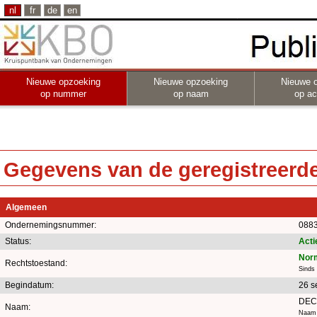
nl
fr
de
en
Nieuwe opzoeking
Nieuwe opzoeking
Nieuwe 
op nummer
op naam
op act
Gegevens van de geregistreerde 
Algemeen
Ondernemingsnummer:
0883
Status:
Acti
Norm
Rechtstoestand:
Sinds
Begindatum:
26 s
DEC
Naam:
Naam 