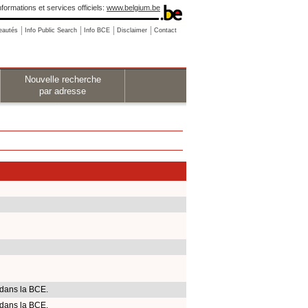
nformations et services officiels:
www.belgium.be
eautés
Info Public Search
Info BCE
Disclaimer
Contact
Nouvelle recherche
par adresse
dans la BCE.
dans la BCE.