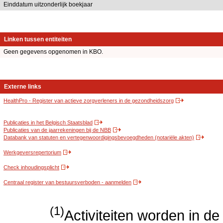
Einddatum uitzonderlijk boekjaar
Linken tussen entiteiten
Geen gegevens opgenomen in KBO.
Externe links
HealthPro - Register van actieve zorgverleners in de gezondheidszorg
Publicaties in het Belgisch Staatsblad
Publicaties van de jaarrekeningen bij de NBB
Databank van statuten en vertegenwoordigingsbevoegdheden (notariële akten)
Werkgeversrepertorium
Check inhoudingsplicht
Centraal register van bestuursverboden - aanmelden
(1)
Activiteiten worden in 