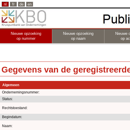
nl
fr
de
en
Nieuwe opzoeking
Nieuwe opzoeking
Nieuwe 
op nummer
op naam
op act
Gegevens van de geregistreerde 
Algemeen
Ondernemingsnummer:
Status:
Rechtstoestand:
Begindatum:
Naam: