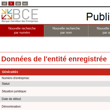
nl
fr
de
en
Nouvelle recherche
Nouvelle recherche
Nouvelle
par numéro
par nom
par a
Données de l'entité enregistrée
Généralités
Numéro d'entreprise:
Statut:
Situation juridique:
Date de début:
Dénomination: