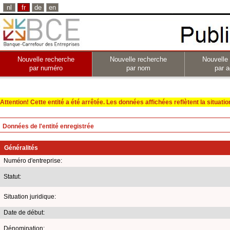
nl
fr
de
en
Nouvelle recherche
Nouvelle recherche
Nouvelle
par numéro
par nom
par a
Attention! Cette entité a été arrêtée. Les données affichées reflètent la situation 
Données de l'entité enregistrée
Généralités
Numéro d'entreprise:
Statut:
Situation juridique:
Date de début:
Dénomination: