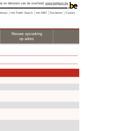
ie en diensten van de overheid:
www.belgium.be
Nieuws
Info Public Search
Info KBO
Disclaimer
Contact
Nieuwe opzoeking
op adres