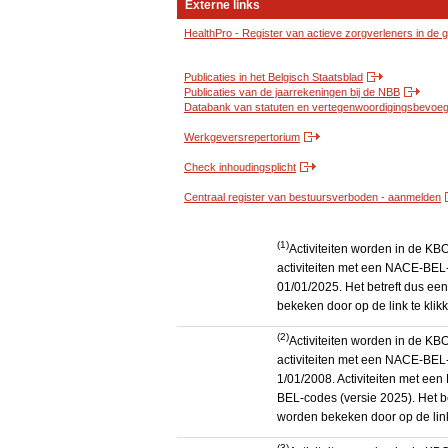
Externe links
HealthPro - Register van actieve zorgverleners in de
Publicaties in het Belgisch Staatsblad
Publicaties van de jaarrekeningen bij de NBB
Databank van statuten en vertegenwoordigingsbevoegd
Werkgeversrepertorium
Check inhoudingsplicht
Centraal register van bestuursverboden - aanmelden
(1)
Activiteiten worden in de K
activiteiten met een NACE-BEL-
01/01/2025. Het betreft dus een
bekeken door op de link te kli
(2)
Activiteiten worden in de K
activiteiten met een NACE-BEL-
1/01/2008. Activiteiten met e
BEL-codes (versie 2025). Het be
worden bekeken door op de link
(3)