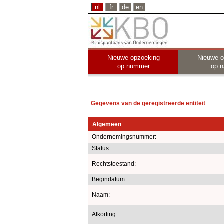
nl
fr
de
en
Nieuwe opzoeking
Nieuwe o
op nummer
op 
Gegevens van de geregistreerde entiteit
Algemeen
Ondernemingsnummer:
Status:
Rechtstoestand:
Begindatum:
Naam:
Afkorting: