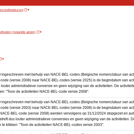
 gezondheidszorg
heden (notariële akten)
BO ingeschreven met behulp van NACE-BEL-codes (Belgische nomenclatuur van activ
code (versie 2008) naar NACE-BEL-codes (versie 2025) is de begindatum van activ
 louter administratieve conversie en geen wijziging van de activiteiten. De activi
kken: "Toon de activiteiten NACE-BEL-code versie 2008".
BO ingeschreven met behulp van NACE-BEL-codes (Belgische nomenclatuur van activ
code (versie 2003) naar NACE-BEL-codes (versie 2008) is de begindatum van activ
en NACE-BEL-code (versie 2008) werden vervolgens op 31/12/2024 stopgezet en a
treft dus louter administratieve conversies en geen wijziging van de activiteiten. 
 te klikken: "Toon de activiteiten NACE-BEL-codes versie 2003".