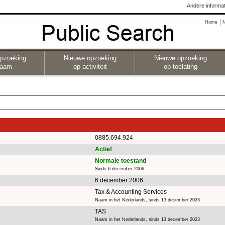
Andere informat
Home
pzoeking
Nieuwe opzoeking
Nieuwe opzoeking
naam
op activiteit
op toelating
0885.694.924
Actief
Normale toestand
Sinds 6 december 2006
6 december 2006
Tax & Accounting Services
Naam in het Nederlands, sinds 13 december 2023
TAS
Naam in het Nederlands, sinds 13 december 2023