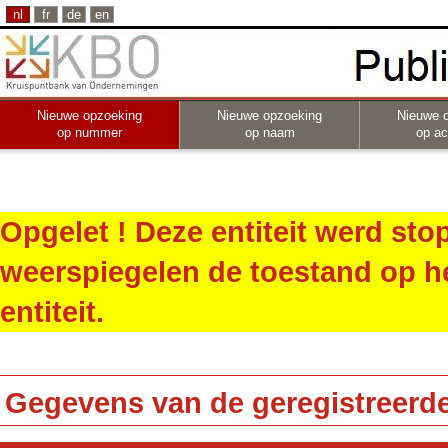
nl
fr
de
en
Nieuwe opzoeking
Nieuwe opzoeking
Nieuwe 
op nummer
op naam
op act
Opgelet ! Deze entiteit werd st
weerspiegelen de toestand op h
entiteit.
Gegevens van de geregistreerde 