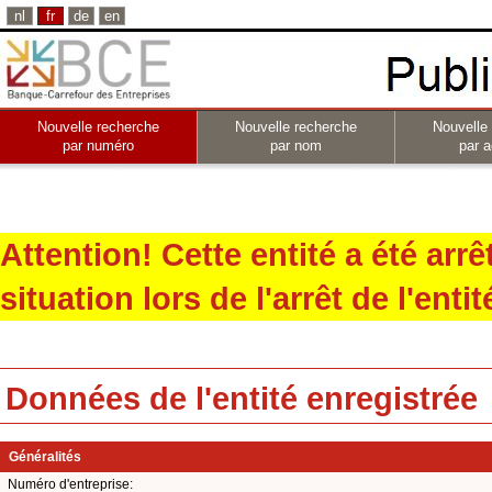
nl
fr
de
en
Nouvelle recherche
Nouvelle recherche
Nouvelle
par numéro
par nom
par a
Attention! Cette entité a été arr
situation lors de l'arrêt de l'entit
Données de l'entité enregistrée
Généralités
Numéro d'entreprise: