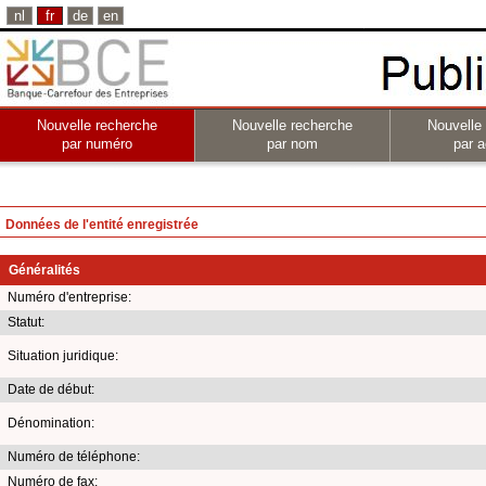
nl
fr
de
en
Nouvelle recherche
Nouvelle recherche
Nouvelle
par numéro
par nom
par a
Données de l'entité enregistrée
Généralités
Numéro d'entreprise:
Statut:
Situation juridique:
Date de début:
Dénomination:
Numéro de téléphone:
Numéro de fax: