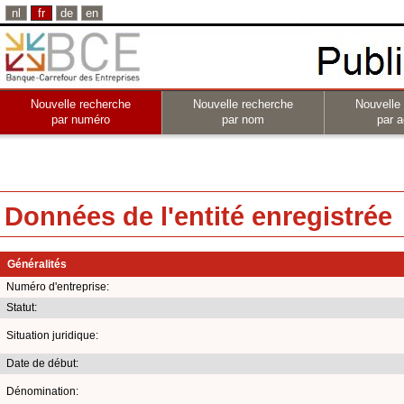
nl
fr
de
en
Nouvelle recherche
Nouvelle recherche
Nouvelle
par numéro
par nom
par a
Données de l'entité enregistrée
Généralités
Numéro d'entreprise:
Statut:
Situation juridique:
Date de début:
Dénomination: