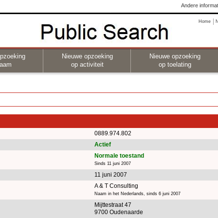
Andere informat
Home
pzoeking
Nieuwe opzoeking
Nieuwe opzoeking
naam
op activiteit
op toelating
0889.974.802
Actief
Normale toestand
Sinds 11 juni 2007
11 juni 2007
A & T Consulting
Naam in het Nederlands, sinds 6 juni 2007
Mijttestraat 47
9700 Oudenaarde