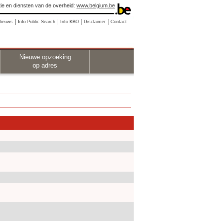
ie en diensten van de overheid:
www.belgium.be
Nieuws
Info Public Search
Info KBO
Disclaimer
Contact
Nieuwe opzoeking
op adres