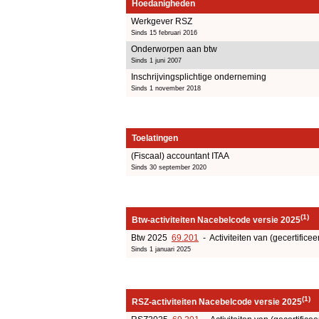
Hoedanigheden
Werkgever RSZ
Sinds 15 februari 2016
Onderworpen aan btw
Sinds 1 juni 2007
Inschrijvingsplichtige onderneming
Sinds 1 november 2018
Toelatingen
(Fiscaal) accountant ITAA
Sinds 30 september 2020
(1)
Btw-activiteiten Nacebelcode versie 2025
Btw 2025
69.201
- Activiteiten van (gecertificee
Sinds 1 januari 2025
(1)
RSZ-activiteiten Nacebelcode versie 2025