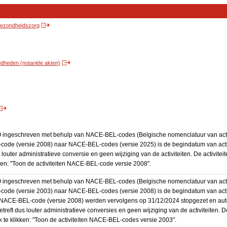
 gezondheidszorg
heden (notariële akten)
BO ingeschreven met behulp van NACE-BEL-codes (Belgische nomenclatuur van activ
code (versie 2008) naar NACE-BEL-codes (versie 2025) is de begindatum van activ
 louter administratieve conversie en geen wijziging van de activiteiten. De activi
kken: "Toon de activiteiten NACE-BEL-code versie 2008".
BO ingeschreven met behulp van NACE-BEL-codes (Belgische nomenclatuur van activ
code (versie 2003) naar NACE-BEL-codes (versie 2008) is de begindatum van activ
en NACE-BEL-code (versie 2008) werden vervolgens op 31/12/2024 stopgezet en a
treft dus louter administratieve conversies en geen wijziging van de activiteiten. 
 te klikken: "Toon de activiteiten NACE-BEL-codes versie 2003".