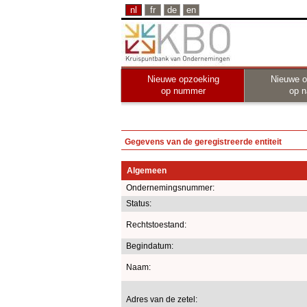
nl
fr
de
en
Nieuwe opzoeking
Nieuwe o
op nummer
op 
Gegevens van de geregistreerde entiteit
Algemeen
Ondernemingsnummer:
Status:
Rechtstoestand:
Begindatum:
Naam:
Adres van de zetel: