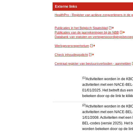
Externe links
HealthPro - Register van actieve zorgverleners in de
Publicaties in het Belgisch Staatsblad
Publicaties van de jaarrekeningen bij de NBB
Databank van statuten en vertegenwoordigingsbevoegd
Werkgeversrepertorium
Check inhoudingsplicht
Centraal register van bestuursverboden - aanmelden
(1)
Activiteiten worden in de K
activiteiten met een NACE-BEL-
01/01/2025. Het betreft dus een
bekeken door op de link te kli
(2)
Activiteiten worden in de K
activiteiten met een NACE-BEL-
1/01/2008. Activiteiten met e
BEL-codes (versie 2025). Het be
worden bekeken door op de link