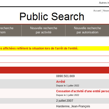
Autres i
Accueil
Nouv
recherche
Nouvelle recherche
Nouvelle recherche
 nom
par activité
par autorisation
affichées reflètent la situation lors de l'arrêt de l'entité.
0890.501.669
Arrêté
Depuis le 1 juillet 2022
Cessation d'activité d'une entité per
Depuis le 1 juillet 2022
2 juillet 2007
Hardenne, Jean-François