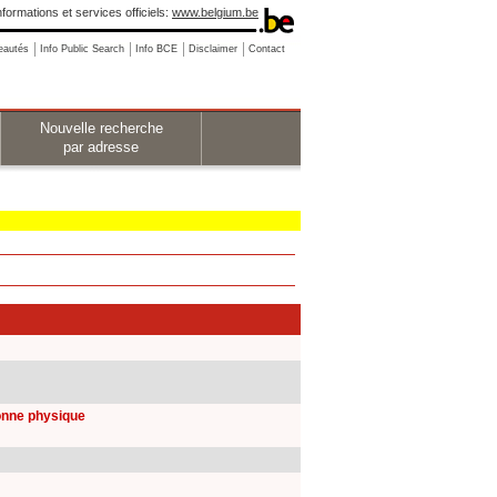
nformations et services officiels:
www.belgium.be
eautés
Info Public Search
Info BCE
Disclaimer
Contact
Nouvelle recherche
par adresse
sonne physique