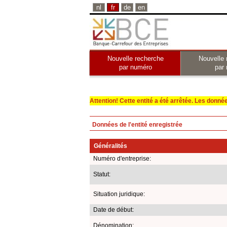
nl
fr
de
en
Nouvelle recherche
Nouvelle 
par numéro
par
Attention! Cette entité a été arrêtée. Les données 
Données de l'entité enregistrée
Généralités
Numéro d'entreprise:
Statut:
Situation juridique:
Date de début:
Dénomination: