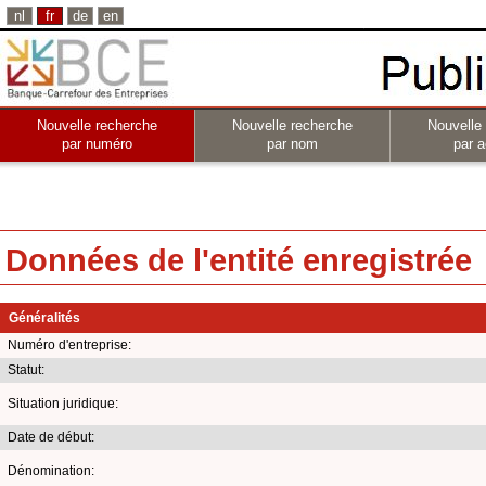
nl
fr
de
en
Nouvelle recherche
Nouvelle recherche
Nouvelle
par numéro
par nom
par a
Données de l'entité enregistrée
Généralités
Numéro d'entreprise:
Statut:
Situation juridique:
Date de début:
Dénomination: