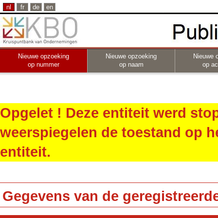
nl
fr
de
en
Nieuwe opzoeking
Nieuwe opzoeking
Nieuwe 
op nummer
op naam
op act
Opgelet ! Deze entiteit werd st
weerspiegelen de toestand op h
entiteit.
Gegevens van de geregistreerde 